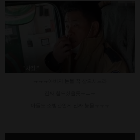
ㅠㅠㅠ아버지 눈물 꾹 참으시느라
진짜 힘드셨을듯ㅜㅡㅜ
아들도 소방관인게 진짜 눙물ㅠㅠㅠ