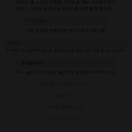
맞는 말이긴 한데ㅋㅋㅋㅋ
놀러가는
비용 포함하는게
웃기긴하넼ㅋㅋㅋ